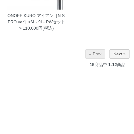
ONOFF KURO アイアン［N.S.
PRO ver］<6I～9I＋PWセット
>
110,000円(税込)
« Prev
Next »
15
商品中
1-12
商品