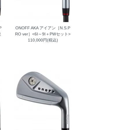
P
ONOFF AKA アイアン［N.S.P
税
RO ver］<6I～9I＋PWセット>
110,000円(税込)