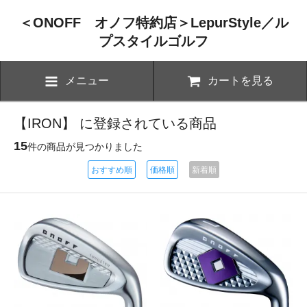
＜ONOFF オノフ特約店＞LepurStyle／ル
プスタイルゴルフ
メニュー
カートを見る
【IRON】 に登録されている商品
15
件の商品が見つかりました
おすすめ順
価格順
新着順