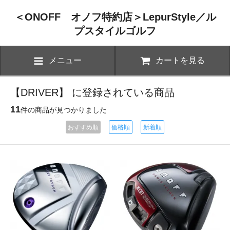
＜ONOFF オノフ特約店＞LepurStyle／ル
プスタイルゴルフ
メニュー
カートを見る
【DRIVER】 に登録されている商品
11
件の商品が見つかりました
おすすめ順
価格順
新着順