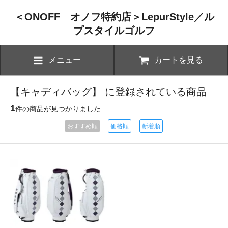
＜ONOFF オノフ特約店＞LepurStyle／ル
プスタイルゴルフ
メニュー
カートを見る
【キャディバッグ】 に登録されている商品
1
件の商品が見つかりました
おすすめ順
価格順
新着順