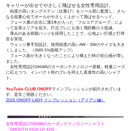
キャリーが出せてやさしく飛ばせる女性専用設計。
純度の高いタングステン（比重17）をソール部に配置し、さら
なる低重心化でボールがやさしく上がって飛ばせるヘッド。
フェース裏の左右に溝3本が入った「フルコアグルーブ」によ
って反発エリアを拡大。打点ブレにも強く飛距離ロス低減。
厚みのある樹脂バッジを採用したことで、心地よい打感と打球
音を実現。
ウェッジ番手別設計。使用頻度の高いAW・SWのサイズを大き
くしました。（SW5.5%面積アップ）
フェース面が大きくなったことにより構えた時の安心感が増し
ました。
女性専用設計DAIWAのカーボンテクノロジー搭載。軽量ニーズ
に応えつつ、インパクト時のブレを抑えた直進性の高いシャフ
ト。
YouTube CLUB ONOFF
でインプレッションが紹介されていま
す。是非ご視聴ください。
2025 ONOFF LADY インプレッション（アイアン編）
女性専用設計DAIWAのカーボンテクノロジーシャフト
「SMOOTH KICK LP-425I」