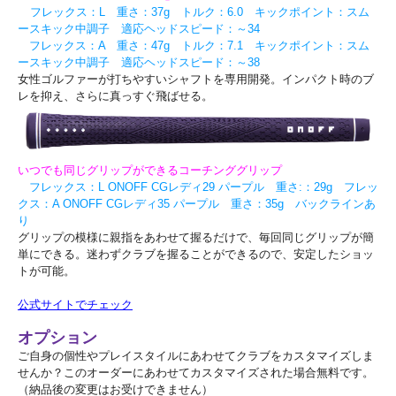
フレックス：L 重さ：37g トルク：6.0 キックポイント：スム
ースキック中調子 適応ヘッドスピード：～34
フレックス：A 重さ：47g トルク：7.1 キックポイント：スム
ースキック中調子 適応ヘッドスピード：～38
女性ゴルファーが打ちやすいシャフトを専用開発。インパクト時のブ
レを抑え、さらに真っすぐ飛ばせる。
いつでも同じグリップができるコーチンググリップ
フレックス：L ONOFF CGレディ29 パープル 重さ:：29g フレッ
クス：A ONOFF CGレディ35 パープル 重さ：35g バックラインあ
り
グリップの模様に親指をあわせて握るだけで、毎回同じグリップが簡
単にできる。迷わずクラブを握ることができるので、安定したショッ
トが可能。
公式サイトでチェック
オプション
ご自身の個性やプレイスタイルにあわせてクラブをカスタマイズしま
せんか？このオーダーにあわせてカスタマイズされた場合無料です。
（納品後の変更はお受けできません）