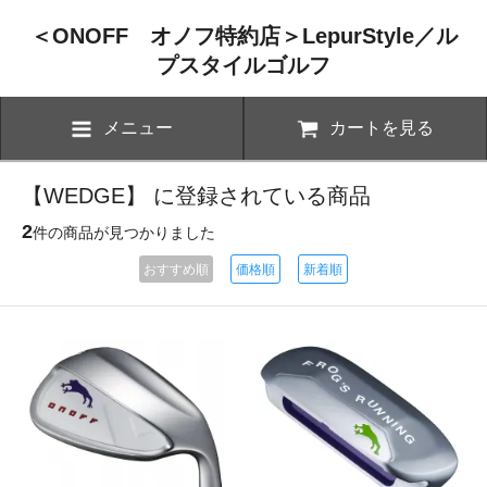
＜ONOFF オノフ特約店＞LepurStyle／ル
プスタイルゴルフ
メニュー
カートを見る
【WEDGE】 に登録されている商品
2
件の商品が見つかりました
おすすめ順
価格順
新着順